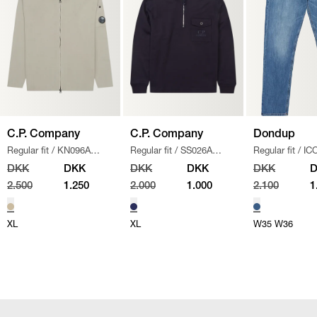
C.P. Company
C.P. Company
Dondup
Regular fit
/
KN096A
Regular fit
/
SS026A
Regular fit
/
IC
110560A STRIK
/
SAND
005086W SWEATSHIRT
/
/
DENIM
DKK
DKK
DKK
DKK
DKK
NAVY
2.500
1.250
2.000
1.000
2.100
1
XL
XL
W35
W36