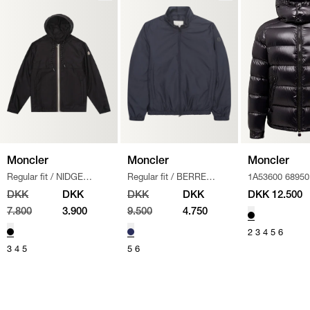
Moncler
Moncler
Moncler
Regular fit
/
NIDGE
Regular fit
/
BERRE
1A53600 68950
JAKKE
/
SORT
JACKET
/
NAVY
MONCLER_MAY
DKK
DKK
DKK
DKK
DKK 12.500
SORT
7.800
3.900
9.500
4.750
2
3
4
5
6
3
4
5
5
6