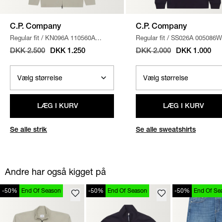
C.P. Company
C.P. Company
Regular fit
/
KN096A 110560A
Regular fit
/
SS026A 005086W
STRIK
/
SAND
SWEATSHIRT
/
NAVY
DKK 2.500
DKK 1.250
DKK 2.000
DKK 1.000
LÆG I KURV
LÆG I KURV
Se alle strik
Se alle sweatshirts
Andre har også kigget på
-50%
End Of Season
-50%
End Of Season
-50%
End Of Se