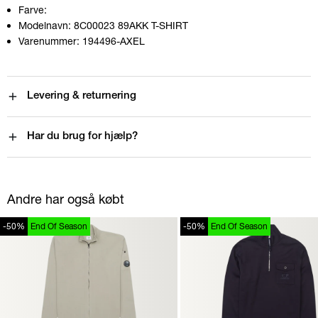
Farve:
Modelnavn:
8C00023 89AKK T-SHIRT
Varenummer:
194496-AXEL
Levering & returnering
Har du brug for hjælp?
Andre har også købt
-50%
End Of Season
-50%
End Of Season