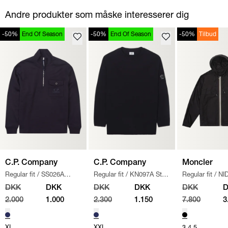
Andre produkter som måske interesserer dig
-50%
End Of Season
-50%
End Of Season
-50%
Tilbud
C.P. Company
C.P. Company
Moncler
Regular fit
/
SS026A
Regular fit
/
KN097A Strik
Regular fit
/
NI
005086W SWEATSHIRT
/
/
NAVY
JAKKE
/
SORT
DKK
DKK
DKK
DKK
DKK
NAVY
2.000
1.000
2.300
1.150
7.800
3
XL
XXL
3
4
5