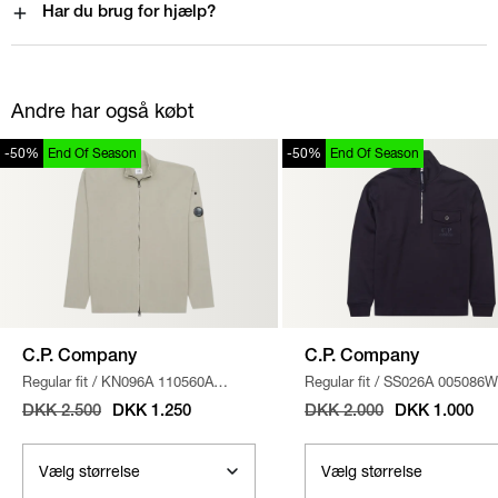
Har du brug for hjælp?
Andre har også købt
-50%
End Of Season
-50%
End Of Season
C.P. Company
C.P. Company
Regular fit
/
KN096A 110560A
Regular fit
/
SS026A 005086W
STRIK
/
SAND
SWEATSHIRT
/
NAVY
DKK 2.500
DKK 1.250
DKK 2.000
DKK 1.000