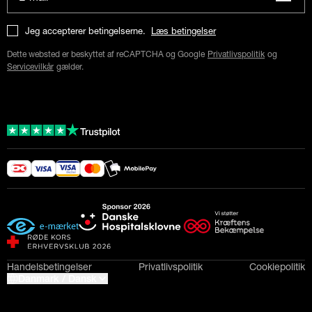
Jeg accepterer betingelserne.
Læs betingelser
Dette websted er beskyttet af reCAPTCHA og Google
Privatlivspolitik
og
Servicevilkår
gælder.
Handelsbetingelser
Privatlivspolitik
Cookiepolitik
Danmark / Dansk