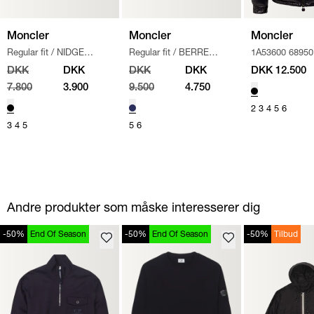
Moncler
Moncler
Moncler
Regular fit
/
NIDGE
Regular fit
/
BERRE
1A53600 68950
JAKKE
/
SORT
JACKET
/
NAVY
MONCLER_MAY
DKK
DKK
DKK
DKK
DKK 12.500
SORT
7.800
3.900
9.500
4.750
2
3
4
5
6
3
4
5
5
6
Andre produkter som måske interesserer dig
-50%
End Of Season
-50%
End Of Season
-50%
Tilbud