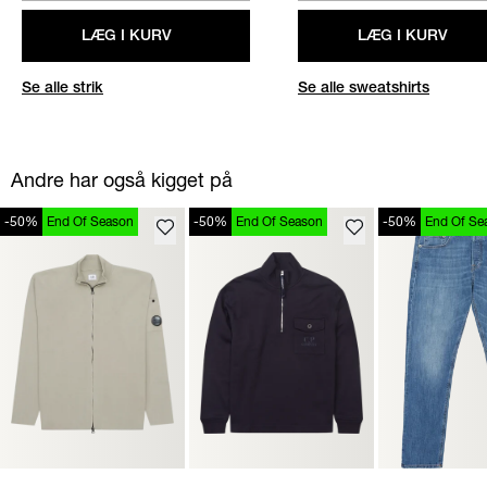
LÆG I KURV
LÆG I KURV
Se alle strik
Se alle sweatshirts
Andre har også kigget på
-50%
End Of Season
-50%
End Of Season
-50%
End Of Se