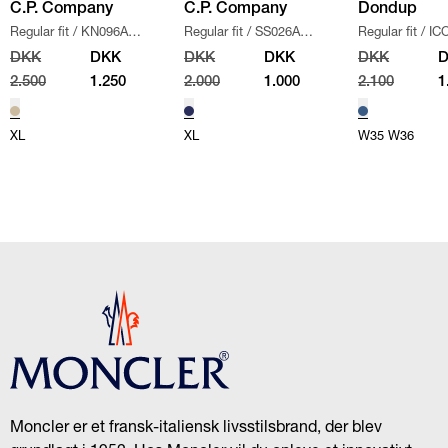
C.P. Company
C.P. Company
Dondup
Regular fit
/
KN096A
Regular fit
/
SS026A
Regular fit
/
IC
110560A STRIK
/
SAND
005086W SWEATSHIRT
/
/
DENIM
DKK
DKK
DKK
DKK
DKK
NAVY
2.500
1.250
2.000
1.000
2.100
1
XL
XL
W35
W36
Moncler er et fransk-italiensk livsstilsbrand, der blev