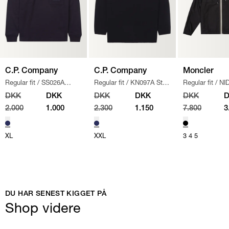
C.P. Company
C.P. Company
Moncler
Regular fit
/
SS026A
Regular fit
/
KN097A Strik
Regular fit
/
NI
005086W SWEATSHIRT
/
/
NAVY
JAKKE
/
SORT
DKK
DKK
DKK
DKK
DKK
NAVY
2.000
1.000
2.300
1.150
7.800
3
XL
XXL
3
4
5
DU HAR SENEST KIGGET PÅ
Shop videre