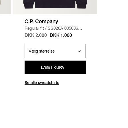
C.P. Company
A.P.C.
Regular fit
/
SS026A 005086W
Regular f
SWEATSHIRT
/
NAVY
CHINO 
DKK 2.000
DKK 1.000
DKK 1.
LÆG I KURV
Se alle sweatshirts
Se alle b