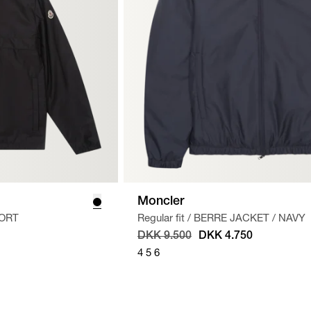
Moncler
ORT
Regular fit
/
BERRE JACKET
/
NAVY
DKK 9.500
DKK 4.750
4
5
6