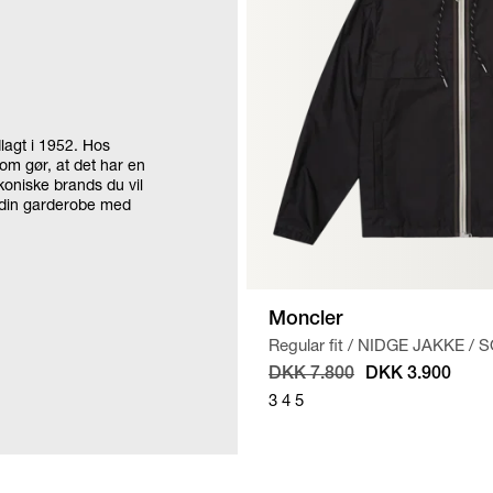
dlagt i 1952. Hos
som gør, at det har en
ikoniske brands du vil
til din garderobe med
Moncler
Regular fit
/
NIDGE JAKKE
/
S
DKK 7.800
DKK 3.900
3
4
5