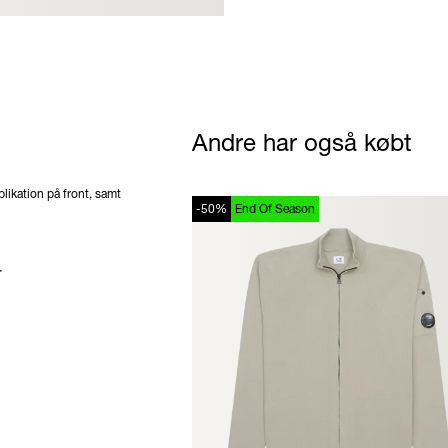
Andre har også købt
likation på front, samt
-50%
End Of Season
r