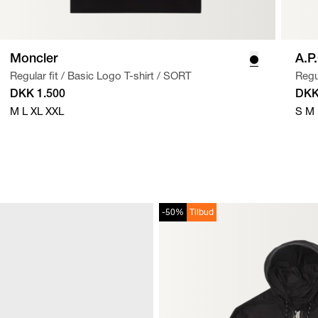
Moncler
A.P
Regular fit
/
Basic Logo T-shirt
/
SORT
Regul
DKK 1.500
DKK
M
L
XL
XXL
S
M
-50%
Tilbud