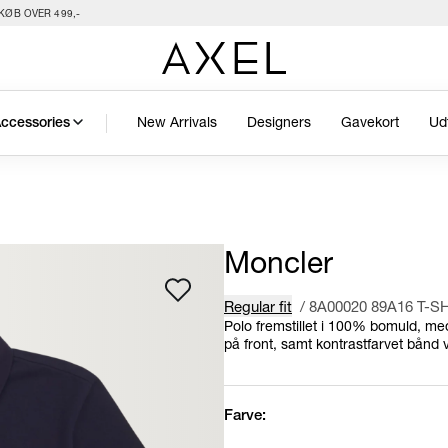
KØB OVER 499,-
New Arrivals
Designers
Gavekort
Ud
ccessories
Moncler
Regular fit
/
8A00020 89A16 T-S
Polo fremstillet i 100% bomuld, med
på front, samt kontrastfarvet bånd
Farve: