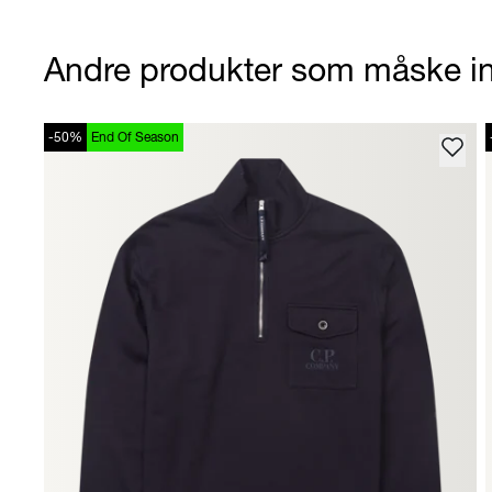
Andre produkter som måske in
-50%
End Of Season