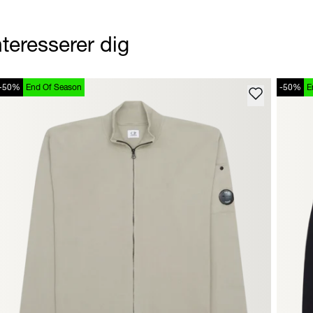
teresserer dig
-50%
End Of Season
-50%
E