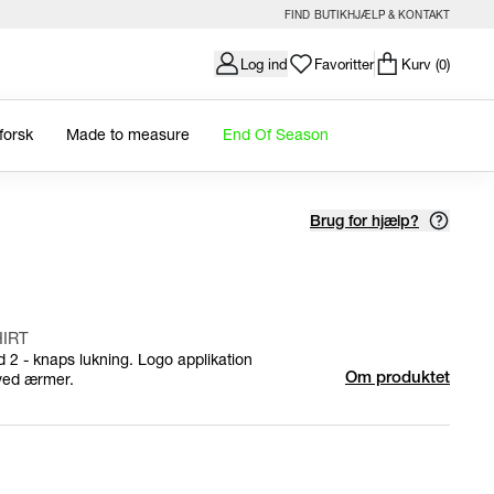
FIND BUTIK
HJÆLP & KONTAKT
Log ind
Favoritter
Kurv
(0)
forsk
Made to measure
End Of Season
Brug for hjælp?
HIRT
 2 - knaps lukning. Logo applikation
 ved ærmer.
Om produktet