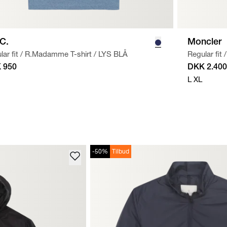
.C.
Moncler
ar fit
/
R.Madamme T-shirt
/
LYS BLÅ
Regular fit
/
 950
DKK 2.400
L
XL
-50%
Tilbud