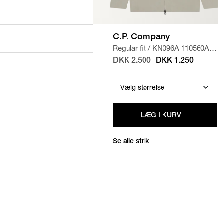
C.P. Company
Regular fit
/
KN096A 110560A
STRIK
/
SAND
DKK 2.500
DKK 1.250
LÆG I KURV
Se alle strik