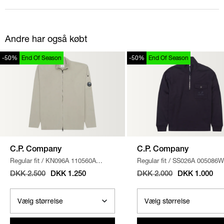
Andre har også købt
-50%
End Of Season
-50%
End Of Season
C.P. Company
C.P. Company
Regular fit
/
KN096A 110560A
Regular fit
/
SS026A 005086W
STRIK
/
SAND
SWEATSHIRT
/
NAVY
DKK 2.500
DKK 1.250
DKK 2.000
DKK 1.000