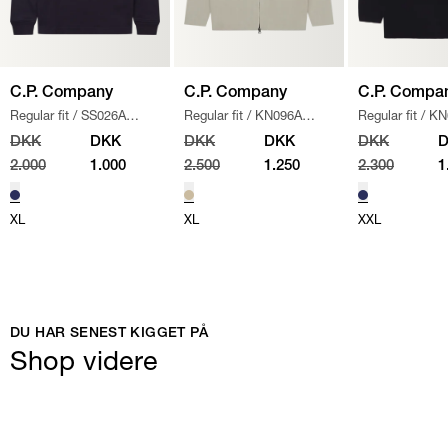
C.P. Company
C.P. Company
C.P. Compa
Regular fit
/
SS026A
Regular fit
/
KN096A
Regular fit
/
KN
005086W SWEATSHIRT
/
110560A STRIK
/
SAND
/
NAVY
DKK
DKK
DKK
DKK
DKK
NAVY
2.000
1.000
2.500
1.250
2.300
1
XL
XL
XXL
DU HAR SENEST KIGGET PÅ
Shop videre