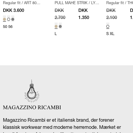
Regular fit
/
ART 80
PULL MAHE STRIK
/
LYS
Regular fit
/
TH
Ricambi
FELTED CREW NECK
BRUN
STRIK
/
OFF W
DKK 3.600
DKK
DKK
DKK
STRIK
/
LYS BRUN
2.700
1.350
2.100
1
50
56
L
S
XL
Magazzino Ricambi er et italiensk brand, der forener
klassisk workwear med moderne herremode. Mærket er