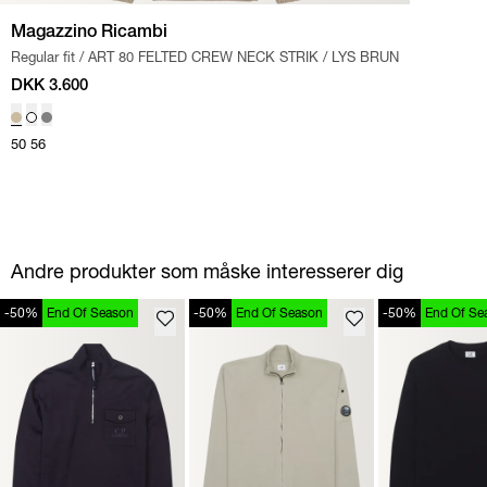
Magazzino Ricambi
Regular fit
/
ART 80 FELTED CREW NECK STRIK
/
LYS BRUN
DKK 3.600
50
56
Andre produkter som måske interesserer dig
-50%
End Of Season
-50%
End Of Season
-50%
End Of Se