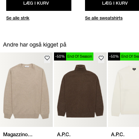
LÆG I KURV
LÆG I KURV
Se alle strik
Se alle sweatshirts
Andre har også kigget på
-50%
End Of Season
-50%
End Of Se
Magazzino
A.P.C.
A.P.C.