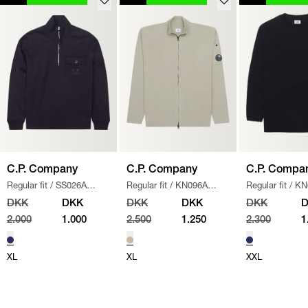
C.P. Company
C.P. Company
C.P. Compa
Regular fit
/
SS026A
Regular fit
/
KN096A
Regular fit
/
KN
005086W SWEATSHIRT
/
110560A STRIK
/
SAND
/
NAVY
DKK
DKK
DKK
DKK
DKK
NAVY
2.000
1.000
2.500
1.250
2.300
1
XL
XL
XXL