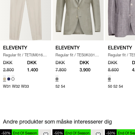
ELEVENTY
ELEVENTY
ELEVENTY
Regular fit
/
TET0M016
Regular fit
/
TES0K031
Regular fit
/
TE
BUKSER
/
KIT
BLAZER
/
GRÅ
BLAZER JACK
DKK
DKK
DKK
DKK
DKK
GRÅ/GRØN
2.800
1.400
7.800
3.900
8.600
4
W31
W32
W33
52
54
50
52
54
Andre produkter som måske interesserer dig
-50%
End Of Season
-50%
End Of Season
-50%
End Of Se