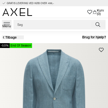
GRATIS LEVERING VED KØB OVER 499,-
Kurv
(0)
Menu
Brug for hjælp?
Tilbage
-50%
End Of Season