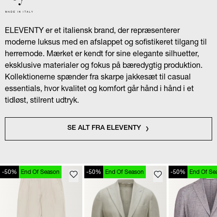
ELEVENTY er et italiensk brand, der repræsenterer
moderne luksus med en afslappet og sofistikeret tilgang til
herremode. Mærket er kendt for sine elegante silhuetter,
eksklusive materialer og fokus på bæredygtig produktion.
Kollektionerne spænder fra skarpe jakkesæt til casual
essentials, hvor kvalitet og komfort går hånd i hånd i et
tidløst, stilrent udtryk.
SE ALT FRA ELEVENTY
-50%
End Of Season
-50%
End Of Season
-50%
End Of Se