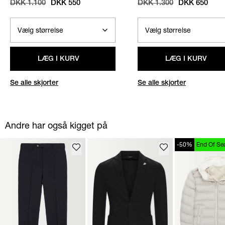
DKK 1.100
DKK 550
DKK 1.300
DKK 650
LÆG I KURV
LÆG I KURV
Se alle skjorter
Se alle skjorter
Andre har også kigget på
-50%
End Of Se