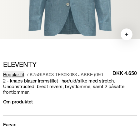
ELEVENTY
Regular fit
/
K75GIAK03 TES0K083 JAKKE (050
DKK 4.650
2 - knaps blazer fremstillet i hør/uld/silke med stretch.
Unconstructed, bredt revers, brystlomme, samt 2 påsatte
frontlommer.
Om produktet
Farve: