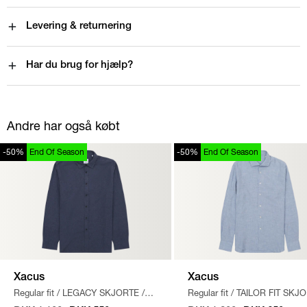
Levering & returnering
Har du brug for hjælp?
Andre har også købt
-50%
End Of Season
-50%
End Of Season
Xacus
Xacus
Regular fit
/
LEGACY SKJORTE
/
Regular fit
/
TAILOR FIT SKJ
BLÅ
LYS BLÅ