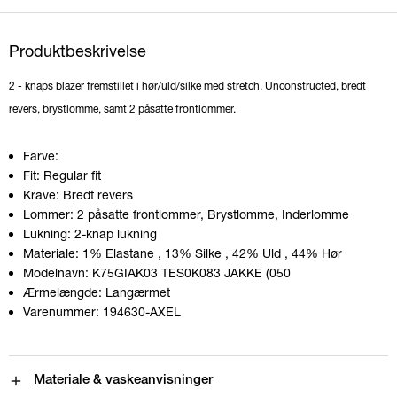
Produktbeskrivelse
2 - knaps blazer fremstillet i hør/uld/silke med stretch. Unconstructed, bredt
revers, brystlomme, samt 2 påsatte frontlommer.
Farve:
Fit:
Regular fit
Krave:
Bredt revers
Lommer:
2 påsatte frontlommer, Brystlomme, Inderlomme
Lukning:
2-knap lukning
Materiale:
1% Elastane
, 13% Silke
, 42% Uld
, 44% Hør
Modelnavn:
K75GIAK03 TES0K083 JAKKE (050
Ærmelængde:
Langærmet
Varenummer:
194630-AXEL
Materiale & vaskeanvisninger