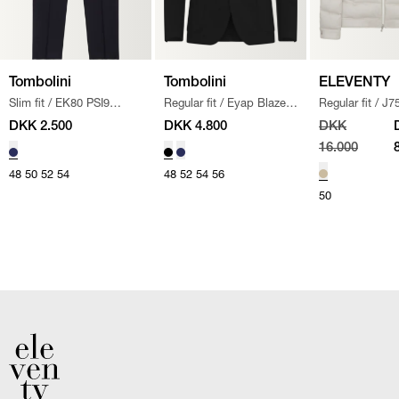
Tombolini
Tombolini
ELEVENTY
Slim fit
/
EK80 PSI9
Regular fit
/
Eyap Blazer
/
Regular fit
/
J7
BUKSER
/
NAVY
SORT
TESOJ282 
DKK 2.500
DKK 4.800
DKK
BRUN
16.000
48
50
52
54
48
52
54
56
50