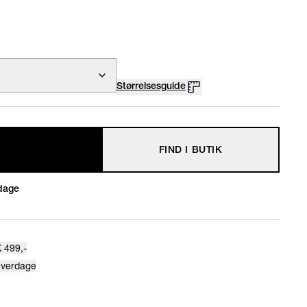
Størrelsesguide
FIND I BUTIK
dage
 499,-
hverdage