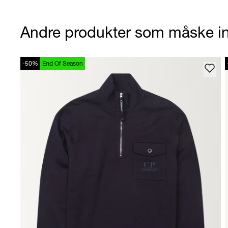
Andre produkter som måske in
-50%
End Of Season