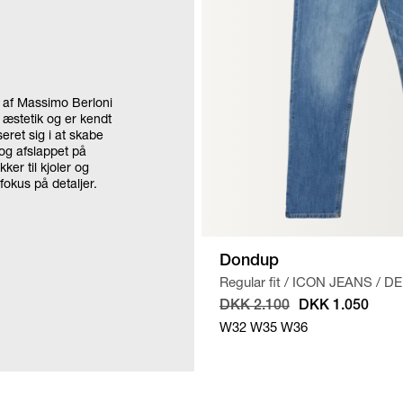
9 af Massimo Berloni
 æstetik og er kendt
eret sig i at skabe
 og afslappet på
ker til kjoler og
fokus på detaljer.
Dondup
Regular fit
/
ICON JEANS
/
DE
DKK 2.100
DKK 1.050
W32
W35
W36