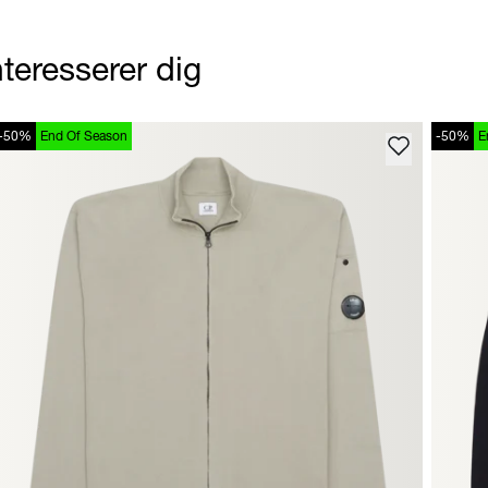
teresserer dig
-50%
End Of Season
-50%
E