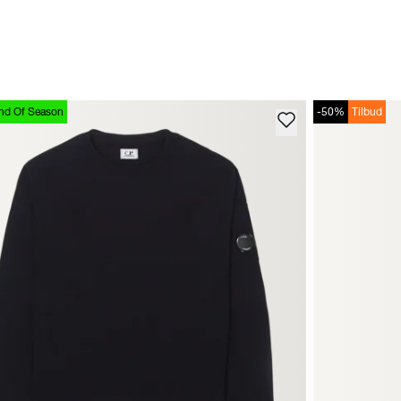
nd Of Season
-50%
Tilbud