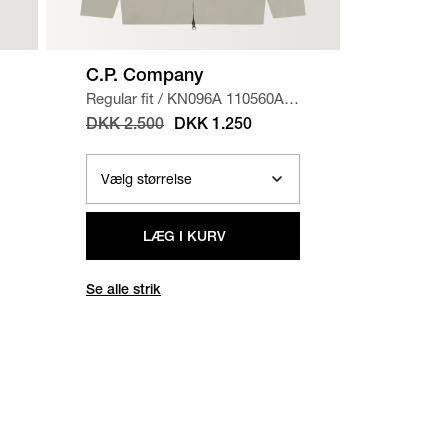
C.P. Company
C.P. C
Regular fit
/
KN096A 110560A
Regular f
STRIK
/
SAND
SWEATS
DKK 2.500
DKK 1.250
DKK 2.
LÆG I KURV
Se alle strik
Se alle s