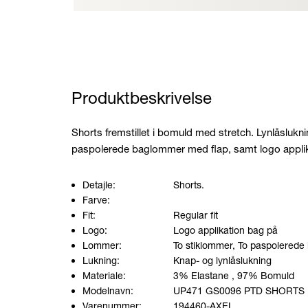
Produktbeskrivelse
Shorts fremstillet i bomuld med stretch. Lynlåslukn
paspolerede baglommer med flap, samt logo applik
Detajle:
Shorts.
Farve:
Fit:
Regular fit
Logo:
Logo applikation bag på
Lommer:
To stiklommer, To paspolered
Lukning:
Knap- og lynlåslukning
Materiale:
3% Elastane
, 97% Bomuld
Modelnavn:
UP471 GS0096 PTD SHORTS
Varenummer:
194460-AXEL