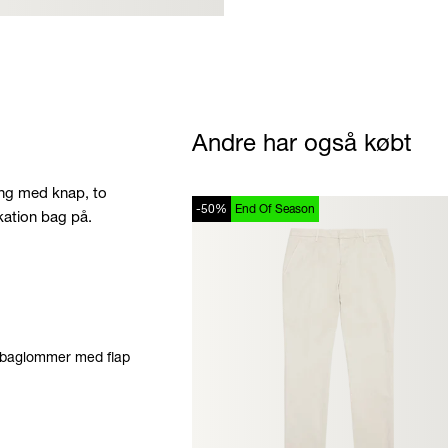
Andre har også købt
ing med knap, to
-50%
End Of Season
ation bag på.
e baglommer med flap