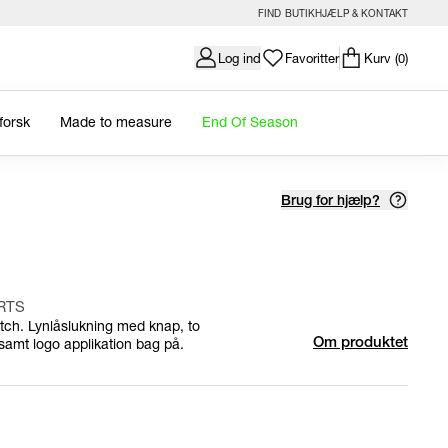
FIND BUTIK
HJÆLP & KONTAKT
Log ind
Favoritter
Kurv
(0)
forsk
Made to measure
End Of Season
Brug for hjælp?
RTS
etch. Lynlåslukning med knap, to
amt logo applikation bag på.
Om produktet