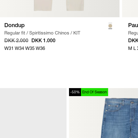
Dondup
Pau
Regular fit
/
Spiritissimo Chinos
/
KIT
Regul
DKK 2.000
DKK 1.000
DKK
W31
W34
W35
W36
M
L
-50%
End Of Season