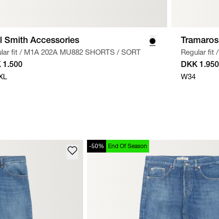
l Smith Accessories
Tramaros
ar fit
/
M1A 202A MU882 SHORTS
/
SORT
Regular fit
/
 1.500
DKK 1.950
XL
W34
-50%
End Of Season