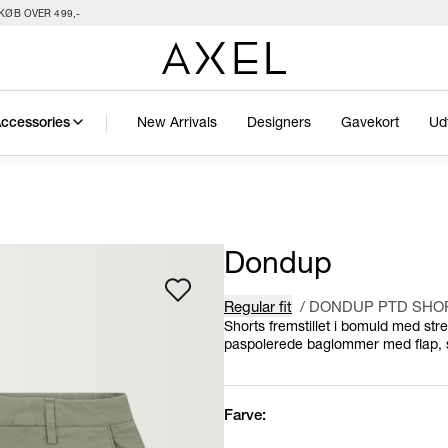
KØB OVER 499,-
New Arrivals
Designers
Gavekort
Ud
ccessories
Dondup
Regular fit
/
DONDUP PTD SHO
Shorts fremstillet i bomuld med str
paspolerede baglommer med flap, s
Farve: