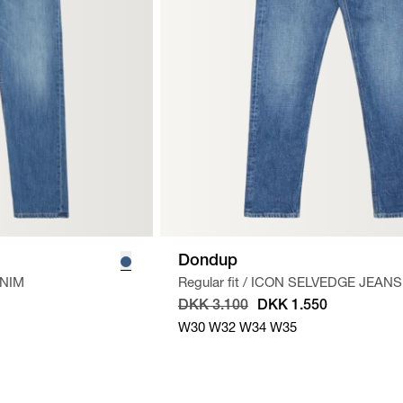
Dondup
NIM
Regular fit
/
ICON SELVEDGE JEANS
DKK 3.100
DKK 1.550
W30
W32
W34
W35