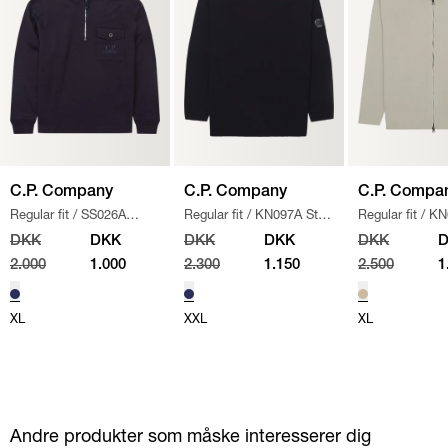
C.P. Company
C.P. Company
C.P. Compa
Regular fit
/
SS026A
Regular fit
/
KN097A Strik
Regular fit
/
KN
005086W SWEATSHIRT
/
/
NAVY
110560A STRIK
DKK
DKK
DKK
DKK
DKK
NAVY
2.000
1.000
2.300
1.150
2.500
1
XL
XXL
XL
Andre produkter som måske interesserer dig