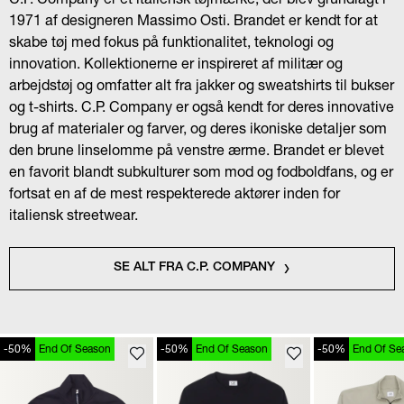
1971 af designeren Massimo Osti. Brandet er kendt for at
skabe tøj med fokus på funktionalitet, teknologi og
innovation. Kollektionerne er inspireret af militær og
arbejdstøj og omfatter alt fra jakker og sweatshirts til bukser
og t-shirts. C.P. Company er også kendt for deres innovative
brug af materialer og farver, og deres ikoniske detaljer som
den brune linselomme på venstre ærme. Brandet er blevet
en favorit blandt subkulturer som mod og fodboldfans, og er
fortsat en af de mest respekterede aktører inden for
italiensk streetwear.
SE ALT FRA C.P. COMPANY
-50%
End Of Season
-50%
End Of Season
-50%
End Of Se