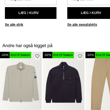
LÆG I KURV
LÆG I KURV
Se alle strik
Se alle sweatshirts
Andre har også kigget på
-50%
End Of Season
-50%
End Of Season
-50%
End Of Se