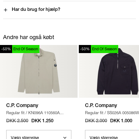
Har du brug for hjælp?
Andre har også købt
-50%
End Of Season
-50%
End Of Season
C.P. Company
C.P. Company
Regular fit
/
KN096A 110560A
Regular fit
/
SS026A 005086W
STRIK
/
SAND
SWEATSHIRT
/
NAVY
DKK 2.500
DKK 1.250
DKK 2.000
DKK 1.000