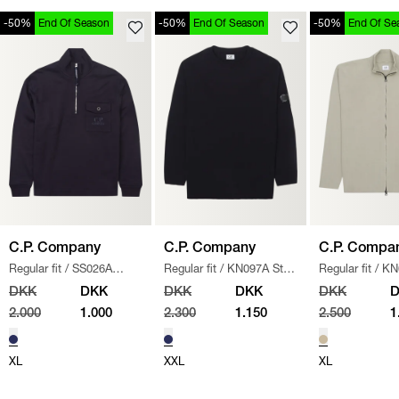
-50%
End Of Season
-50%
End Of Season
-50%
End Of Se
C.P. Company
C.P. Company
C.P. Compa
Regular fit
/
SS026A
Regular fit
/
KN097A Strik
Regular fit
/
KN
005086W SWEATSHIRT
/
/
NAVY
110560A STRIK
DKK
DKK
DKK
DKK
DKK
NAVY
2.000
1.000
2.300
1.150
2.500
1
XL
XXL
XL