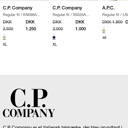
C.P. Company
C.P. Company
A.P.C.
Regular fit
/
KN096A
Regular fit
/
SS026A
Regular fit
/
LA
110560A STRIK
/
SAND
005086W SWEATSHIRT
/
CHINO BUKSE
DKK
DKK
DKK
DKK
DKK 1.900
D
NAVY
2.500
1.250
2.000
1.000
46
XL
XL
C.P. Company er et italiensk tøjmærke, der blev grundlagt i