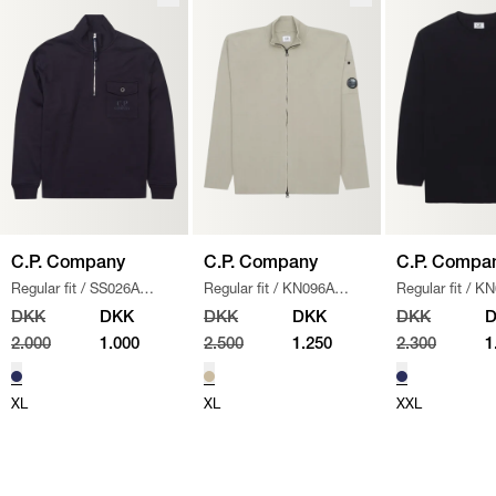
C.P. Company
C.P. Company
C.P. Compa
Regular fit
/
SS026A
Regular fit
/
KN096A
Regular fit
/
KN
005086W SWEATSHIRT
/
110560A STRIK
/
SAND
/
NAVY
DKK
DKK
DKK
DKK
DKK
NAVY
2.000
1.000
2.500
1.250
2.300
1
XL
XL
XXL