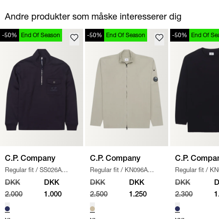
Andre produkter som måske interesserer dig
-50%
End Of Season
-50%
End Of Season
-50%
End Of Se
C.P. Company
C.P. Company
C.P. Compa
Regular fit
/
SS026A
Regular fit
/
KN096A
Regular fit
/
KN
005086W SWEATSHIRT
/
110560A STRIK
/
SAND
/
NAVY
DKK
DKK
DKK
DKK
DKK
NAVY
2.000
1.000
2.500
1.250
2.300
1