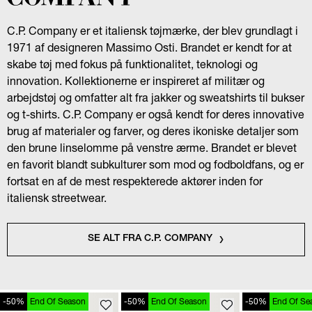
C.P. Company er et italiensk tøjmærke, der blev grundlagt i
1971 af designeren Massimo Osti. Brandet er kendt for at
skabe tøj med fokus på funktionalitet, teknologi og
innovation. Kollektionerne er inspireret af militær og
arbejdstøj og omfatter alt fra jakker og sweatshirts til bukser
og t-shirts. C.P. Company er også kendt for deres innovative
brug af materialer og farver, og deres ikoniske detaljer som
den brune linselomme på venstre ærme. Brandet er blevet
en favorit blandt subkulturer som mod og fodboldfans, og er
fortsat en af de mest respekterede aktører inden for
italiensk streetwear.
SE ALT FRA C.P. COMPANY
-50%
End Of Season
-50%
End Of Season
-50%
End Of Se