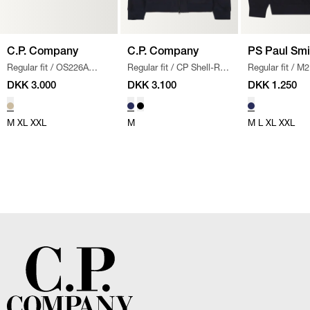
C.P. Company
C.P. Company
PS Paul Smi
Regular fit
/
OS226A
Regular fit
/
CP Shell-R
Regular fit
/
M2R
110626G OVERSHIRT
/
Jakke
/
NAVY
NAVY
DKK 3.000
DKK 3.100
DKK 1.250
SAND
M
XL
XXL
M
M
L
XL
XXL