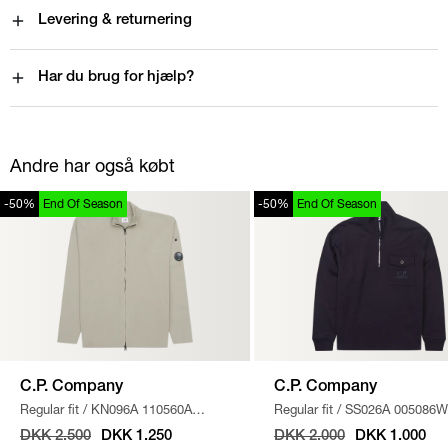
Levering & returnering
Har du brug for hjælp?
Andre har også købt
-50%
End Of Season
-50%
End Of Season
C.P. Company
C.P. Company
Regular fit
/
KN096A 110560A
Regular fit
/
SS026A 005086W
STRIK
/
SAND
SWEATSHIRT
/
NAVY
DKK 2.500
DKK 1.250
DKK 2.000
DKK 1.000