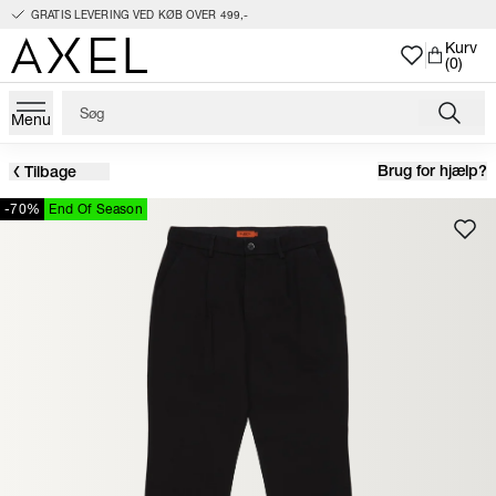
GRATIS LEVERING VED KØB OVER 499,-
Kurv
(0)
Menu
Brug for hjælp?
Tilbage
-70%
End Of Season