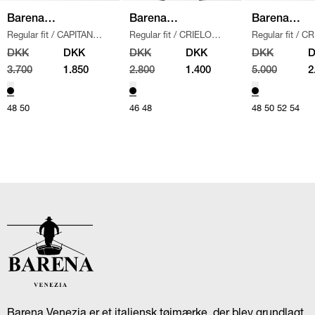
Barena
Barena
Barena
Regular fit
/
CAPITAN
Regular fit
/
CRIELO
Regular fit
/
CR
Venezia
Venezia
Venezia
OVERSHIRT
/
SORT
NERIO BUKSER
/
SORT
CAPITAN OVER
DKK
DKK
DKK
DKK
DKK
SORT
3.700
1.850
2.800
1.400
5.000
2
48
50
46
48
48
50
52
54
Barena Venezia er et italiensk tøjmærke, der blev grundlagt