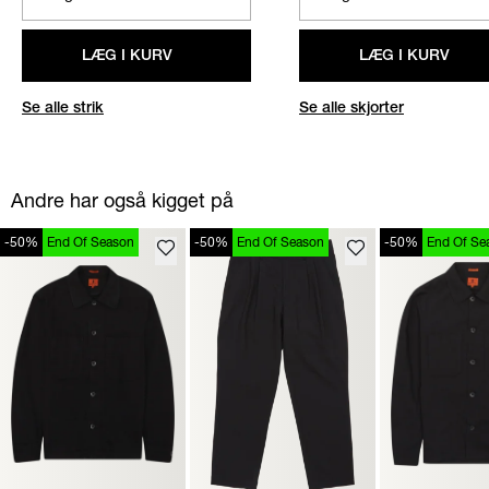
LÆG I KURV
LÆG I KURV
Se alle strik
Se alle skjorter
Andre har også kigget på
-50%
End Of Season
-50%
End Of Season
-50%
End Of Se