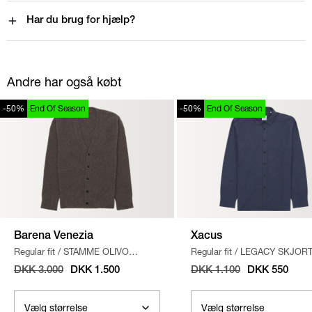
Har du brug for hjælp?
Andre har også købt
-50%
End Of Season
-50%
End Of Season
Barena Venezia
Xacus
Regular fit
/
STAMME OLIVO
Regular fit
/
LEGACY SKJOR
CARDIGAN
/
LYS BRUN
BLÅ
DKK 3.000
DKK 1.500
DKK 1.100
DKK 550