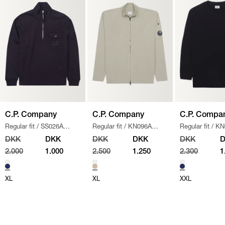
C.P. Company
C.P. Company
C.P. Compa
Regular fit
/
SS026A
Regular fit
/
KN096A
Regular fit
/
KN
005086W SWEATSHIRT
/
110560A STRIK
/
SAND
/
NAVY
DKK
DKK
DKK
DKK
DKK
NAVY
2.000
1.000
2.500
1.250
2.300
1
XL
XL
XXL