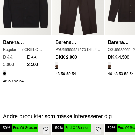
Barena
Barena
Barena
Regular fit
/
CRIELO
PAU56550521270 DELFO
OSU562205212
Venezia
Venezia
Venezia
CAPITAN OVERSHIRT
/
LIGIO BUK
/
BRUN
OVERSHIRT C
DKK
DKK
DKK 2.800
DKK 4.500
SORT
BRUN
5.000
2.500
48
50
52
54
46
48
50
52
54
48
50
52
54
Andre produkter som måske interesserer dig
-50%
End Of Season
-50%
End Of Season
-50%
End Of Se