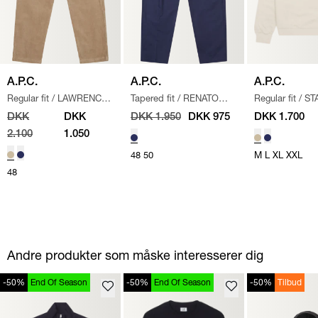
A.P.C.
A.P.C.
A.P.C.
Regular fit
/
LAWRENCE
Tapered fit
/
RENATO
Regular fit
/
ST
BUKSER
/
BEIGE
BUKSER
/
NAVY
LOGO SWEATS
DKK
DKK
DKK 1.950
DKK 975
DKK 1.700
SAND
2.100
1.050
48
50
M
L
XL
XXL
48
Andre produkter som måske interesserer dig
-50%
End Of Season
-50%
End Of Season
-50%
Tilbud