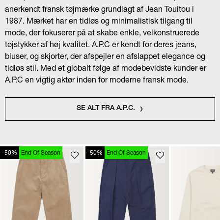
anerkendt fransk tøjmærke grundlagt af Jean Touitou i
1987. Mærket har en tidløs og minimalistisk tilgang til
mode, der fokuserer på at skabe enkle, velkonstruerede
tøjstykker af høj kvalitet. A.P.C er kendt for deres jeans,
bluser, og skjorter, der afspejler en afslappet elegance og
tidløs stil. Med et globalt følge af modebevidste kunder er
A.P.C en vigtig aktør inden for moderne fransk mode.
SE ALT FRA A.P.C.
-50%
End Of Season
-50%
End Of Season