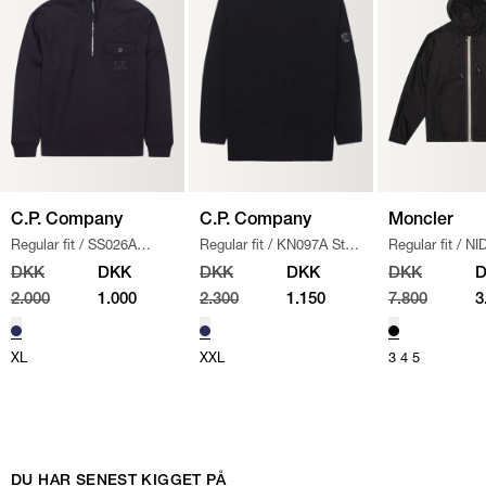
C.P. Company
C.P. Company
Moncler
Regular fit
/
SS026A
Regular fit
/
KN097A Strik
Regular fit
/
NI
005086W SWEATSHIRT
/
/
NAVY
JAKKE
/
SORT
DKK
DKK
DKK
DKK
DKK
NAVY
2.000
1.000
2.300
1.150
7.800
3
XL
XXL
3
4
5
DU HAR SENEST KIGGET PÅ