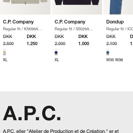
C.P. Company
C.P. Company
Dondup
Regular fit
/
KN096A
Regular fit
/
SS026A
Regular fit
/
IC
110560A STRIK
/
SAND
005086W SWEATSHIRT
/
/
DENIM
DKK
DKK
DKK
DKK
DKK
NAVY
2.500
1.250
2.000
1.000
2.100
1
XL
XL
W35
W36
A.P.C, eller "Atelier de Production et de Création," er et