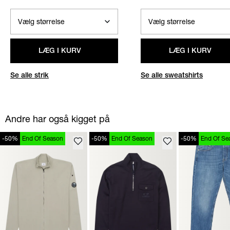
LÆG I KURV
LÆG I KURV
Se alle strik
Se alle sweatshirts
Andre har også kigget på
-50%
End Of Season
-50%
End Of Season
-50%
End Of Se