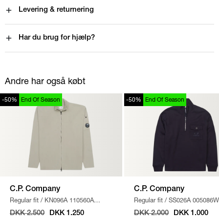
Levering & returnering
Har du brug for hjælp?
Andre har også købt
-50%
End Of Season
-50%
End Of Season
C.P. Company
C.P. Company
Regular fit
/
KN096A 110560A
Regular fit
/
SS026A 005086W
STRIK
/
SAND
SWEATSHIRT
/
NAVY
DKK 2.500
DKK 1.250
DKK 2.000
DKK 1.000